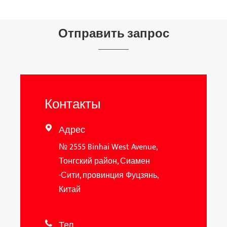
Отправить запрос
Контакты
Адрес

№ 2555 Binhai West Avenue,
Тонгский район, Сиамен
-Сити, провинция Фуцзянь,
Китай
Тел.
