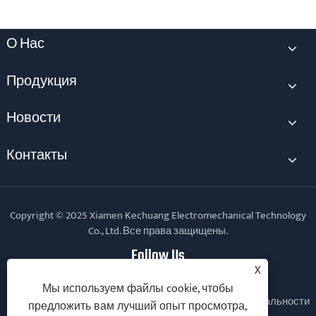
О Нас
Продукция
Новости
Контакты
Copyright © 2025 Xiamen Kechuang Electromechanical Technology
Co., Ltd. Все права защищены.
Follow Us
X
Мы используем файлы cookie, чтобы
Links
Sitemap
RSS
XML
политика конфиденциальности
предложить вам лучший опыт просмотра,