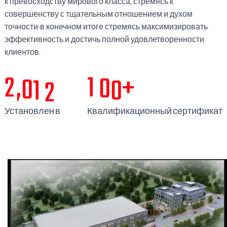
к превосходству мирового класса, стремясь к
совершенству с тщательным отношением и духом
точности-в конечном итоге стремясь максимизировать
эффективность и достичь полной удовлетворенности
клиентов.
2
0
1
2
1
0
0
,
+
Установлен в
Квалификационный сертификат