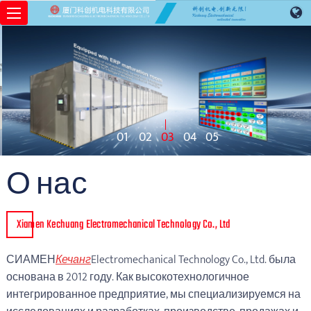
01
02
03
04
05
О нас
Xiamen Kechuang Electromechanical Technology Co., Ltd
СИАМЕН
Кечанг
Electromechanical Technology Co., Ltd. была
основана в 2012 году. Как высокотехнологичное
интегрированное предприятие, мы специализируемся на